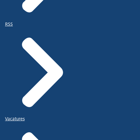
RSS
Vacatures