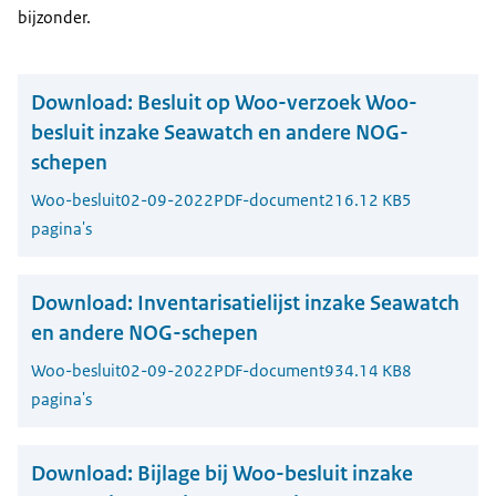
bijzonder.
Download:
Besluit op Woo-verzoek Woo-
besluit inzake Seawatch en andere NOG-
schepen
Woo-besluit
02-09-2022
PDF-document
216.12 KB
5
pagina's
Download:
Inventarisatielijst inzake Seawatch
en andere NOG-schepen
Woo-besluit
02-09-2022
PDF-document
934.14 KB
8
pagina's
Download:
Bijlage bij Woo-besluit inzake