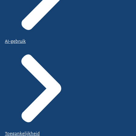
AI-gebruik
Toegankelijkheid