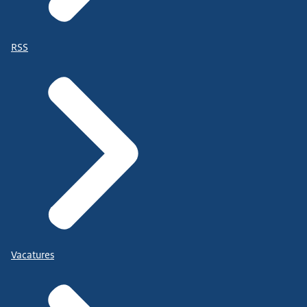
RSS
Vacatures