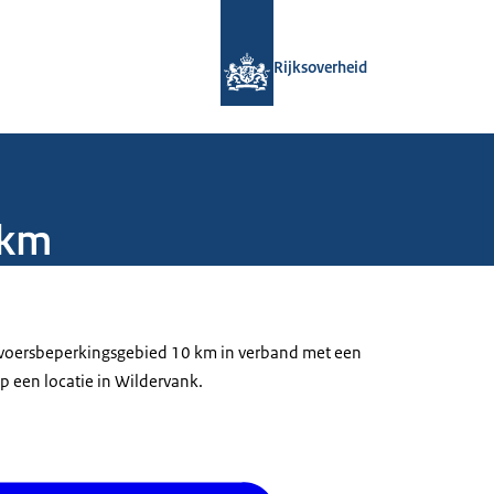
Naar de homepage van Rijksoverheid
Rijksoverheid
 km
ervoersbeperkingsgebied 10 km in verband met een
p een locatie in Wildervank.