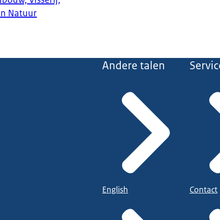
bouw, Visserij,
en Natuur
Andere talen
Servic
English
Contact