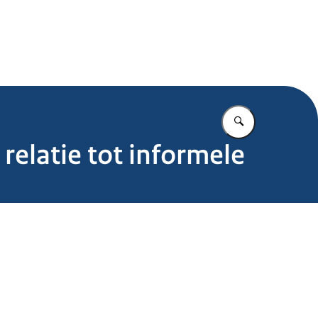
.nl
Vul in wat u z
relatie tot informele