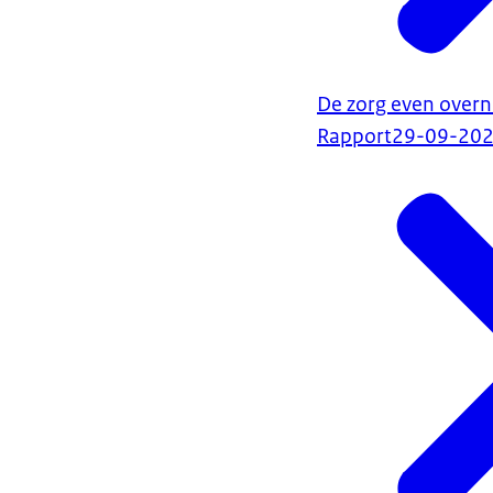
De zorg even overn
Rapport
29-09-20