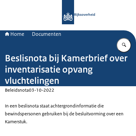
Naar de homepage van Rijksoverheid
Rijksoverheid
Home
Documenten
Vu
Beslisnota bij Kamerbrief over
inventarisatie opvang
vluchtelingen
Beleidsnota
03-10-2022
In een beslisnota staat achtergrondinformatie die
bewindspersonen gebruiken bij de besluitvorming over een
Kamerstuk.