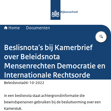
Naar de homepage van Rijksoverheid
Rijksoverheid
Home
Documenten
Vu
Beslisnota's bij Kamerbrief
over Beleidsnota
Mensenrechten Democratie en
Internationale Rechtsorde
Beleidsnota
06-10-2022
In een beslisnota staat achtergrondinformatie die
bewindspersonen gebruiken bij de besluitvorming over een
Kamerstuk.