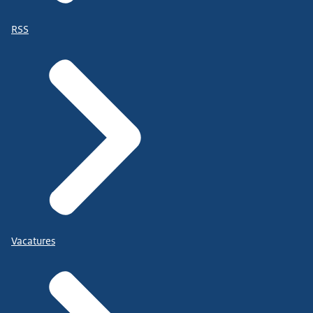
RSS
Vacatures