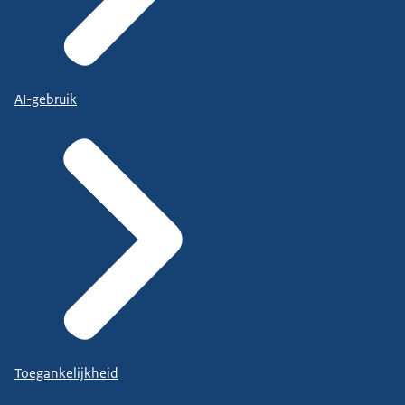
AI-gebruik
Toegankelijkheid