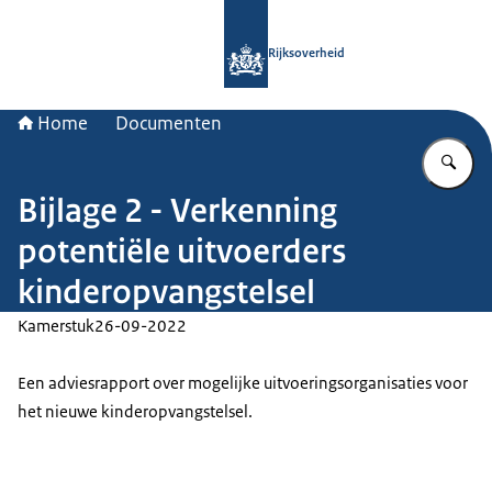
Naar de homepage van Rijksoverheid
Rijksoverheid
Home
Documenten
Vu
Bijlage 2 - Verkenning
potentiële uitvoerders
kinderopvangstelsel
Kamerstuk
26-09-2022
Een adviesrapport over mogelijke uitvoeringsorganisaties voor
het nieuwe kinderopvangstelsel.