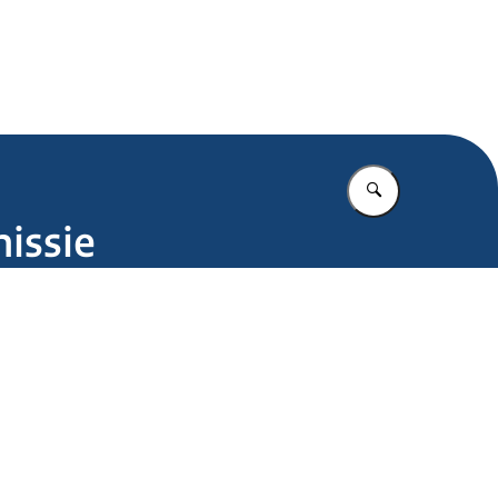
.nl
Vul in wat u z
issie