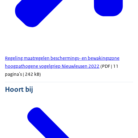
Regeling maatregelen beschermings- en bewakingszone
hoogpathogene vogelgriep Nieuwleusen 2022
(PDF | 11
pagina's | 242 kB)
Hoort bij