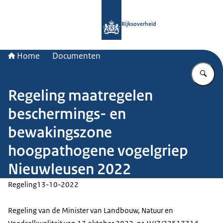
Naar de homepage van Rijksoverheid
Rijksoverheid
Home
Documenten
Vu
Regeling maatregelen
beschermings- en
bewakingszone
hoogpathogene vogelgriep
Nieuwleusen 2022
Regeling
13-10-2022
Regeling van de Minister van Landbouw, Natuur en