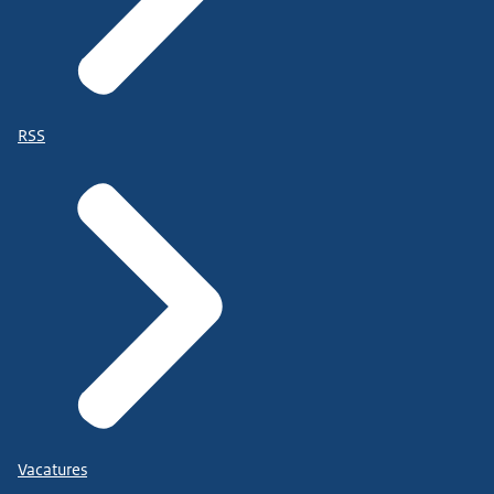
RSS
Vacatures