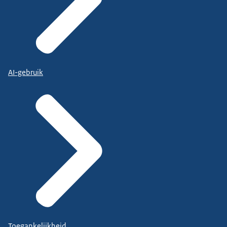
AI-gebruik
Toegankelijkheid