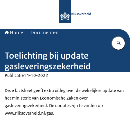
Naar de homepage van Rijksoverheid
Rijksoverheid
Home
Documenten
Vu
Toelichting bij update
gasleveringszekerheid
Publicatie
14-10-2022
Deze factsheet geeft extra uitleg over de wekelijkse update van
het ministerie van Economische Zaken over
gasleveringszekerheid. De updates zijn te vinden op
www.rijksoverheid.nl/gas.