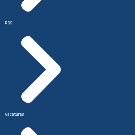
RSS
Vacatures