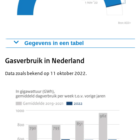
Gegevens in een tabel
Vulling gasopslagen in Nederland
Gasverbruik in Nederland
Bron: AGSI+
Data zoals bekend op 11 oktober 2022.
4
11
oktober
oktober
Vulgraad in %
92,8 %
93,4 %
EU-vuldoel 1 november
80
2022
%