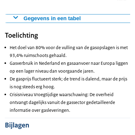
2019-2021
Gemiddelde aanvoer van gas voor Europa per dag in
Gegevens in een tabel
2019-2021
Gasprijs
15 - 21
22 - 28
Toelichting
Bron: ICE
29 sep - 5 okt
6 - 1
september
september
Gasprijs in €
Het doel van 80% voor de vulling van de gasopslagen is met
Gemiddelde
3 januari 2022
80,43
11690,15
12154,29
1239
93,4% ruimschoots gehaald.
uit alle
12178,29 GWh
26 augustus 2022
339,20
GWh
GWh
GWh
Gasverbruik in Nederland en gasaanvoer naar Europa liggen
bronnen
12 oktober 2022
160,19
op een lager niveau dan voorgaande jaren.
De gasprijs fluctueert sterk; de trend is dalend, maar de prijs
is nog steeds erg hoog.
Crisisniveau Vroegtijdige waarschuwing: De overheid
ontvangt dagelijks vanuit de gassector gedetailleerde
informatie over gasleveringen.
Bijlagen