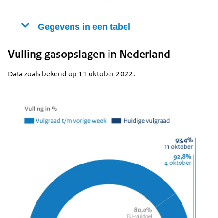
Gegevens in een tabel
Update zekerheid gaslevering - 14 oktober 2022
Vulling gasopslagen in Nederland
Toename van
Vulling gasopslagen
93,4 %
0,6 % t.o.v. 4
Data zoals bekend op 11 oktober 2022.
oktober
Gemiddeld
Afname van
586 GWh per
gasverbruik in
39,1 % t.o.v.
dag
Nederland
2019-2021
Gemiddelde
Afname van
12400 GWh
aanvoer gas Europa
8,8 % t.o.v. 2019-
per dag
per dag
2021
€ 160,19 per
Afname van 7,8 %
Gasprijs Europa
MWh
t.o.v. 5 oktober
Vroegtijdige
Crisisniveau
waarschuwing