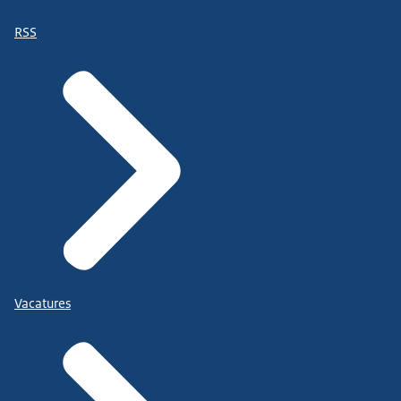
RSS
Vacatures