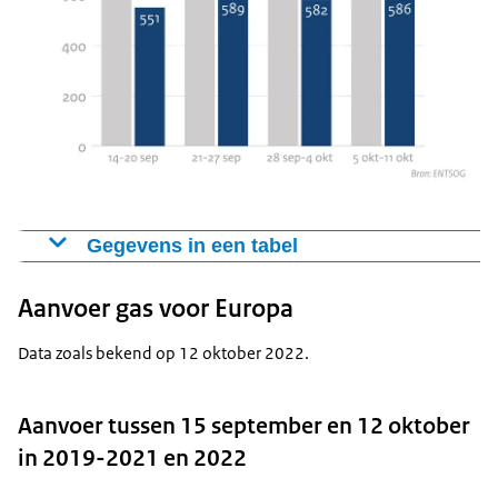
Gegevens in een tabel
Gemiddeld gasverbruik per dag in Nederland
Aanvoer gas voor Europa
Bron: ENTSOG
Data zoals bekend op 12 oktober 2022.
Gemiddelde 2019-2021
2022
14 - 20 september
790 GWh
551 GWh
Aanvoer tussen 15 september en 12 oktober
21 - 27 september
793 GWh
589 GWh
in 2019-2021 en 2022
28 sep - 4 okt
851 GWh
582 GWh
5 okt - 11 okt
962 GWh
586 GWh