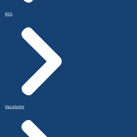
RSS
Vacatures