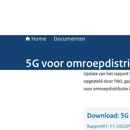
Home
Documenten
5G voor omroepdistr
Update van het rapport 
opgesteld door TNO, gaa
voor omroepdistributie i
Download:
5G 
Rapport
01-11-2022
P