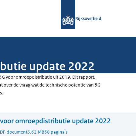
Naar de homepage van Rijksoverheid
Rijksoverheid
ibutie update 2022
5G voor omroepdistributie uit 2019. Dit rapport,
t over de vraag wat de technische potentie van 5G
s.
voor omroepdistributie update 2022
DF-document
3.62 MB
58 pagina's