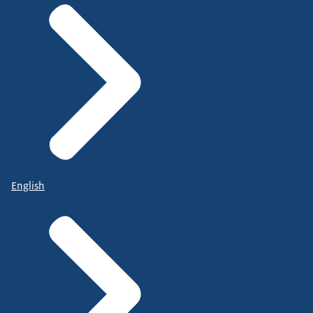
English