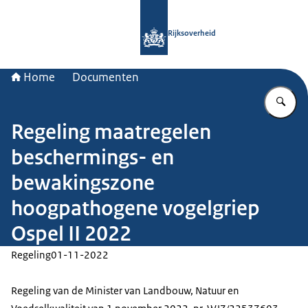
Naar de homepage van Rijksoverheid
Rijksoverheid
Home
Documenten
Vu
Regeling maatregelen
beschermings- en
bewakingszone
hoogpathogene vogelgriep
Ospel II 2022
Regeling
01-11-2022
Regeling van de Minister van Landbouw, Natuur en