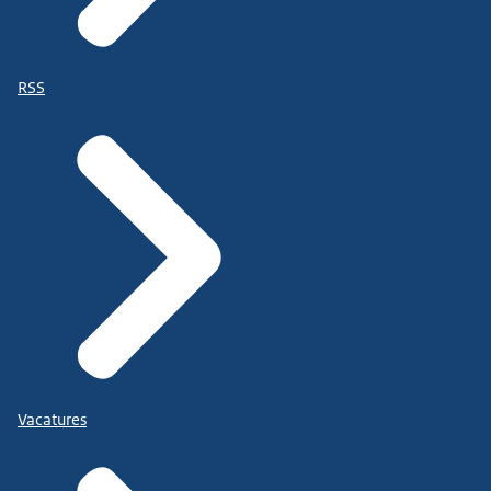
RSS
Vacatures