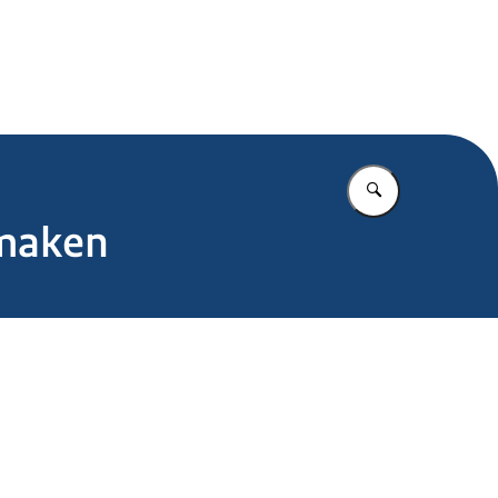
.nl
Vul in wat u z
 maken