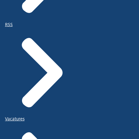
RSS
Vacatures