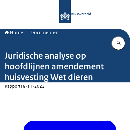
Naar de homepage van Rijksoverheid
Rijksoverheid
Home
Documenten
Vu
Juridische analyse op
hoofdlijnen amendement
huisvesting Wet dieren
Rapport
18-11-2022