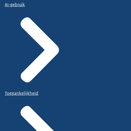
AI-gebruik
Toegankelijkheid