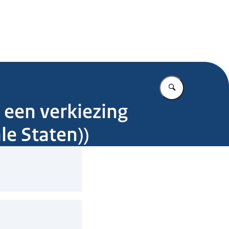
.nl
Vul in wat u z
 een verkiezing
le Staten))