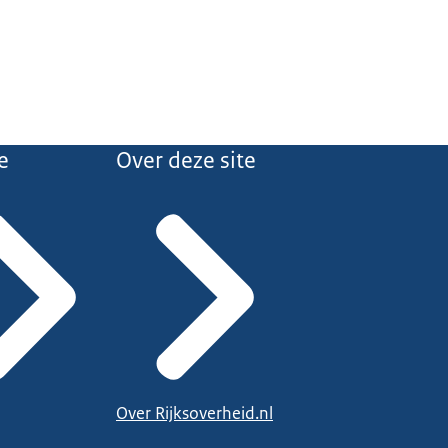
e
Over deze site
Over Rijksoverheid.nl