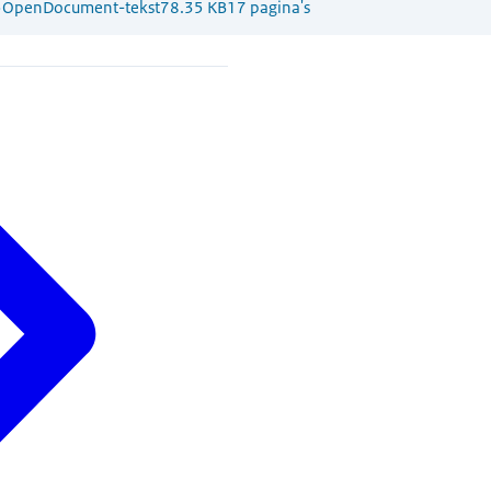
5
OpenDocument-tekst
78.35 KB
17 pagina's