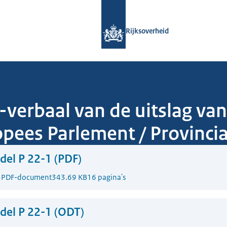
Naar de homepage van Rijksoverheid
Rijksoverheid
verbaal van de uitslag van
pees Parlement / Provincia
el P 22-1 (PDF)
5
PDF-document
343.69 KB
16 pagina's
del P 22-1 (ODT)