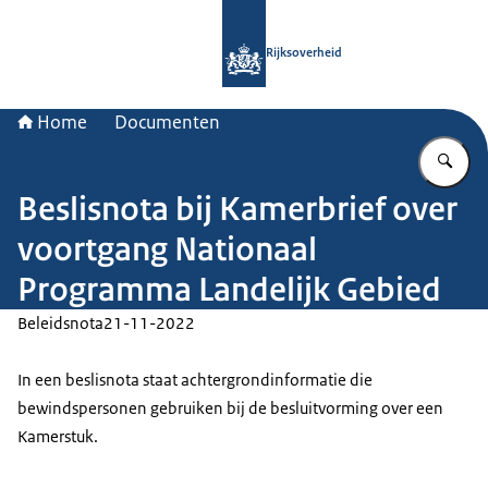
Naar de homepage van Rijksoverheid
Rijksoverheid
Home
Documenten
Vu
Beslisnota bij Kamerbrief over
voortgang Nationaal
Programma Landelijk Gebied
Beleidsnota
21-11-2022
In een beslisnota staat achtergrondinformatie die
bewindspersonen gebruiken bij de besluitvorming over een
Kamerstuk.