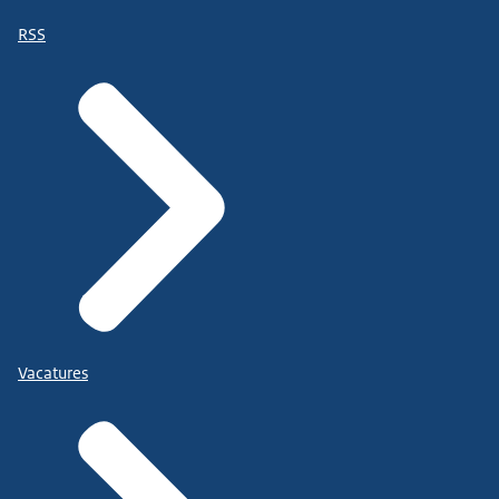
RSS
Vacatures