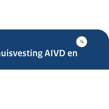
.nl
Vul in wat u z
huisvesting AIVD en