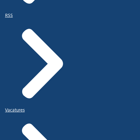
RSS
Vacatures