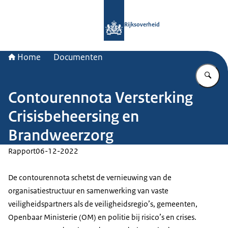
Naar de homepage van Rijksoverheid
Rijksoverheid
Home
Documenten
Vu
Contourennota Versterking
Crisisbeheersing en
Brandweerzorg
Rapport
06-12-2022
De contourennota schetst de vernieuwing van de
organisatiestructuur en samenwerking van vaste
veiligheidspartners als de veiligheidsregio’s, gemeenten,
Openbaar Ministerie (OM) en politie bij risico’s en crises.