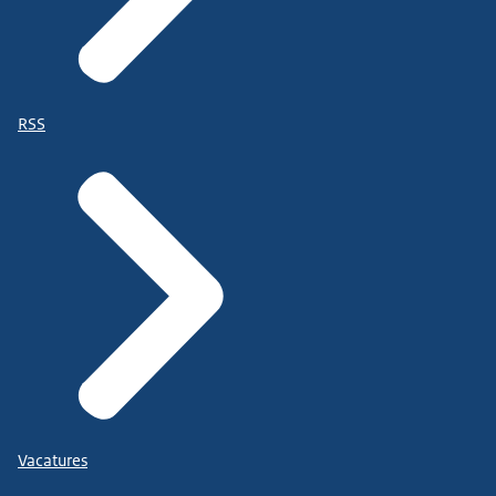
RSS
Vacatures