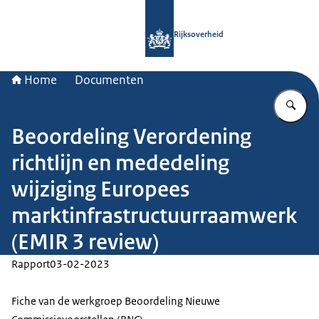
Naar de homepage van Rijksoverheid
Rijksoverheid
Home
Documenten
Vu
Beoordeling Verordening
richtlijn en mededeling
wijziging Europees
marktinfrastructuurraamwerk
(EMIR 3 review)
Rapport
03-02-2023
Fiche van de werkgroep Beoordeling Nieuwe