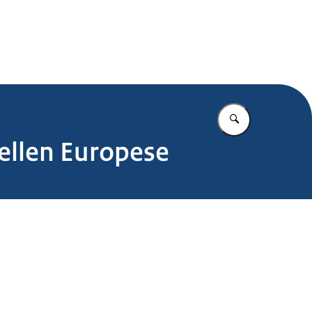
.nl
Vul in wat u z
ellen Europese