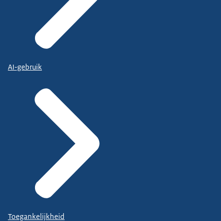
AI-gebruik
Toegankelijkheid