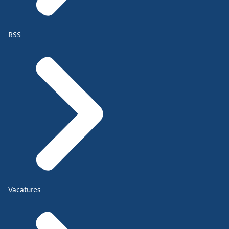
RSS
Vacatures