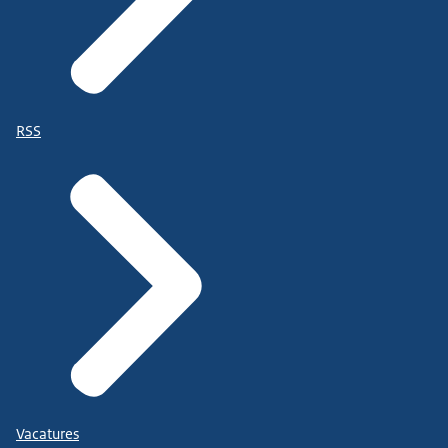
RSS
Vacatures