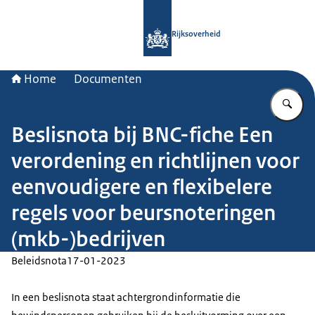
Naar de homepage van Rijksoverheid
Rijksoverheid
Home
Documenten
Vu
Beslisnota bij BNC-fiche Een
verordening en richtlijnen voor
eenvoudigere en flexibelere
regels voor beursnoteringen
(mkb-)bedrijven
Beleidsnota
17-01-2023
In een beslisnota staat achtergrondinformatie die