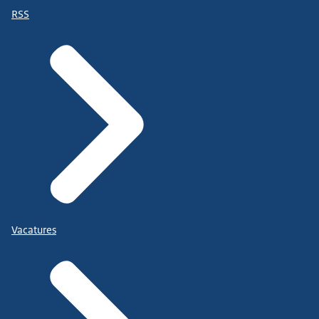
RSS
Vacatures