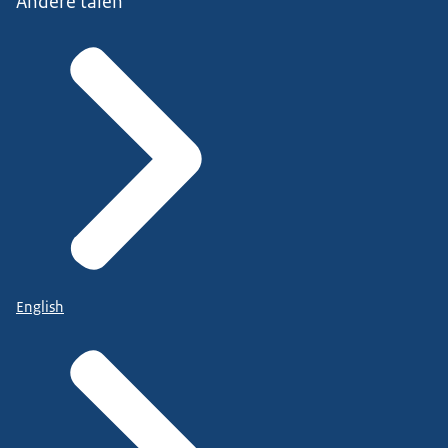
Andere talen
English