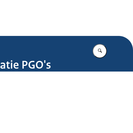
.nl
Vul in wat u z
atie PGO's