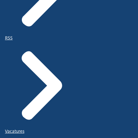
RSS
Vacatures