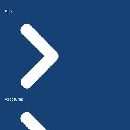
RSS
Vacatures