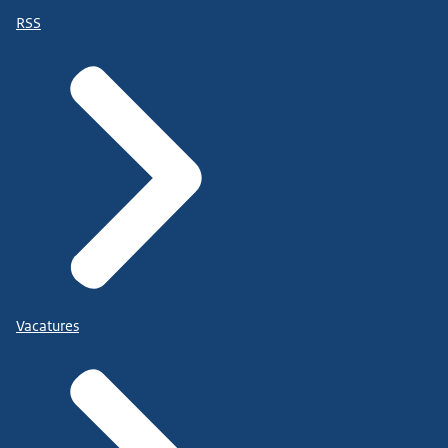
RSS
Vacatures