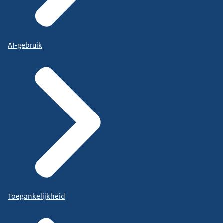
AI-gebruik
Toegankelijkheid