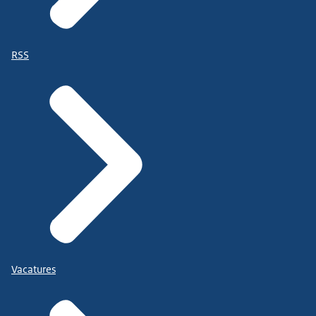
RSS
Vacatures