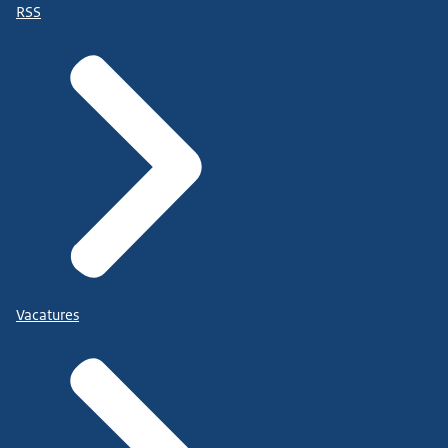
RSS
Vacatures