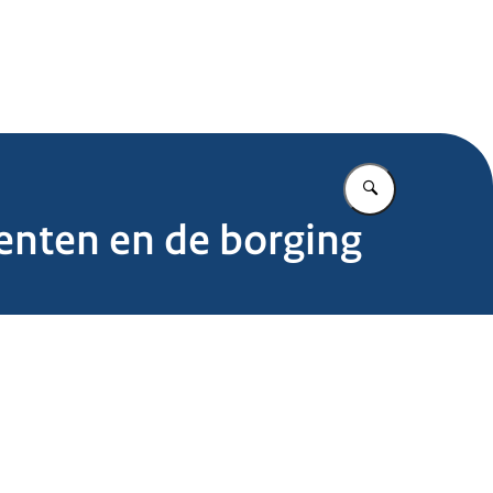
.nl
Vul in wat u z
menten en de borging