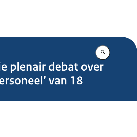
.nl
Vul in wat u z
e plenair debat over
ersoneel’ van 18