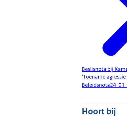
Beslisnota bij Kam
‘Toename agressie 
Beleidsnota
24-01
Hoort bij