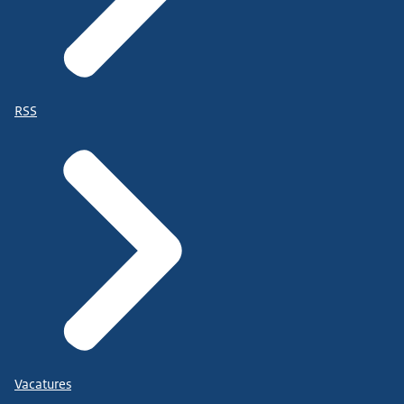
RSS
Vacatures