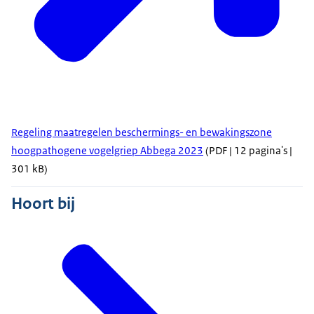
Regeling maatregelen beschermings- en bewakingszone
hoogpathogene vogelgriep Abbega 2023
(PDF | 12 pagina's |
301 kB)
Hoort bij