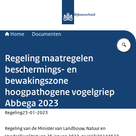
Naar de homepage van Rijksoverheid
Rijksoverheid
Home
Documenten
Vu
Regeling maatregelen
beschermings- en
bewakingszone
hoogpathogene vogelgriep
Abbega 2023
Regeling
25-01-2023
Regeling van de Minister van Landbouw, Natuur en