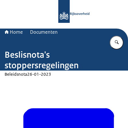
Naar de homepage van Rijksoverheid
Rijksoverheid
Home
Documenten
Vu
Beslisnota's
stoppersregelingen
Beleidsnota
26-01-2023