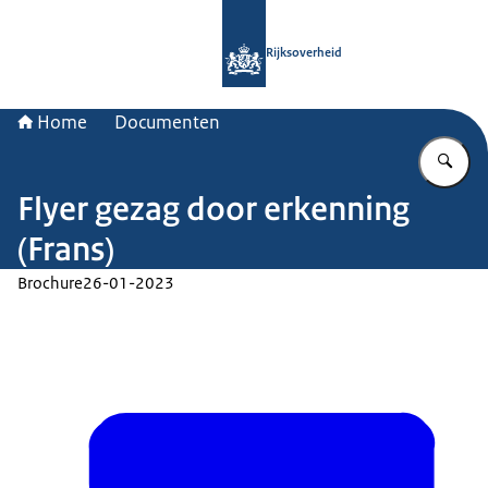
Naar de homepage van Rijksoverheid
Rijksoverheid
Home
Documenten
Vu
Flyer gezag door erkenning
(Frans)
Brochure
26-01-2023