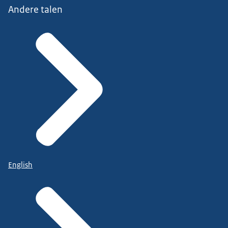
Andere talen
English