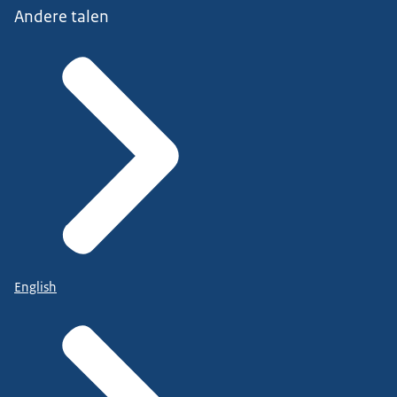
Andere talen
English