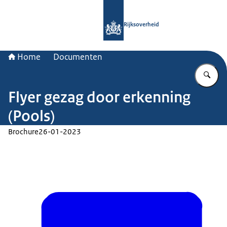
Naar de homepage van Rijksoverheid
Rijksoverheid
Home
Documenten
Vu
Flyer gezag door erkenning
(Pools)
Brochure
26-01-2023