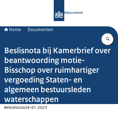
Naar de homepage van Rijksoverheid
Rijksoverheid
Home
Documenten
Vu
Beslisnota bij Kamerbrief over
beantwoording motie-
Bisschop over ruimhartiger
vergoeding Staten- en
algemeen bestuursleden
waterschappen
Beleidsnota
26-01-2023