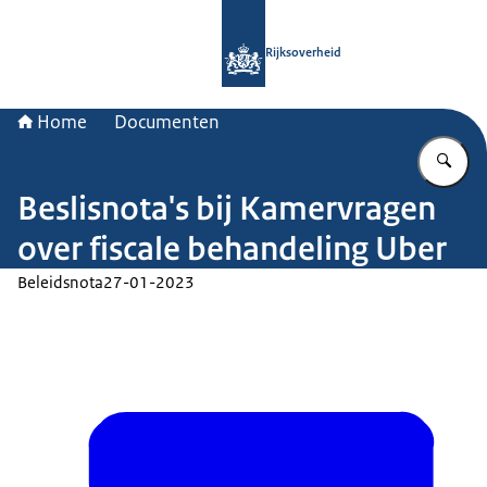
Naar de homepage van Rijksoverheid
Rijksoverheid
Home
Documenten
Vu
Beslisnota's bij Kamervragen
over fiscale behandeling Uber
Beleidsnota
27-01-2023