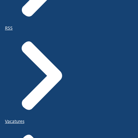
RSS
Vacatures