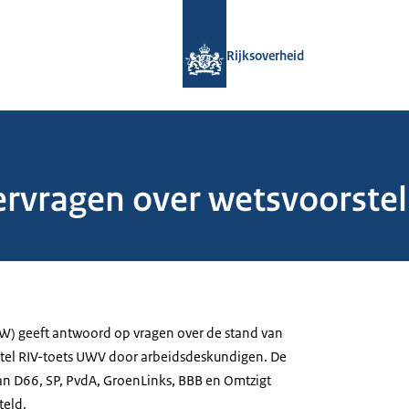
Naar de homepage van Rijksoverheid
Rijksoverheid
vragen over wetsvoorstel
W) geeft antwoord op vragen over de stand van
stel RIV-toets UWV door arbeidsdeskundigen. De
n D66, SP, PvdA, GroenLinks, BBB en Omtzigt
teld.