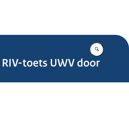
.nl
Vul in wat u z
 RIV-toets UWV door