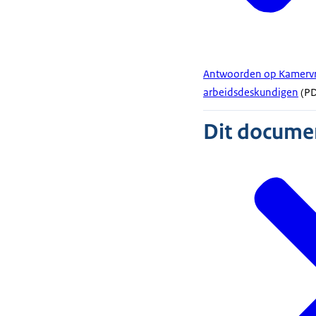
Antwoorden op Kamervra
arbeidsdeskundigen
(PD
Dit document