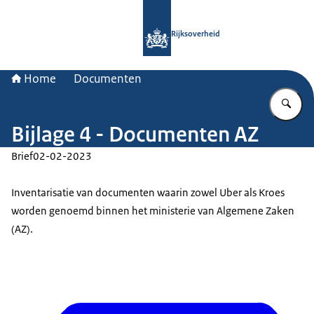
Naar de homepage van Rijksoverheid
Rijksoverheid
Home
Documenten
Vu
Bijlage 4 - Documenten AZ
Brief
02-02-2023
Inventarisatie van documenten waarin zowel Uber als Kroes
worden genoemd binnen het ministerie van Algemene Zaken
(AZ).