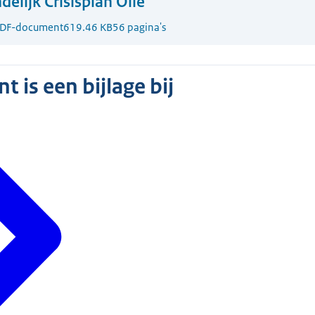
delijk Crisisplan Olie
DF-document
619.46 KB
56 pagina's
 is een bijlage bij