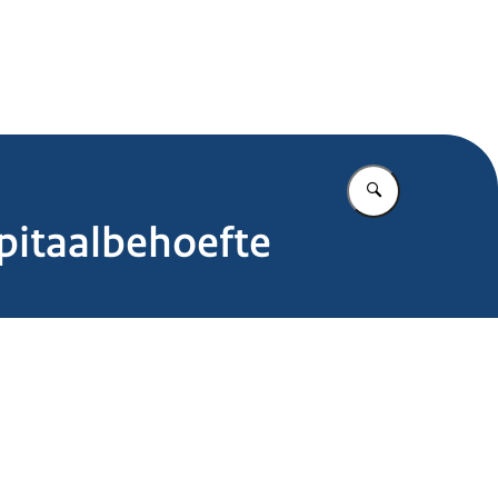
.nl
Vul in wat u z
pitaalbehoefte