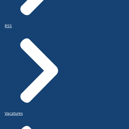
RSS
Vacatures