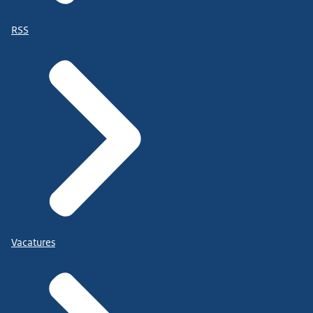
RSS
Vacatures